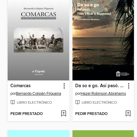
Comarcas
Da so e go. Así pasó. That's how it happened
por
Bernardo Colipán Filgueira
por
Hazel Robinson Abrahams
LIBRO ELECTRÓNICO
LIBRO ELECTRÓNICO
PEDIR PRESTADO
PEDIR PRESTADO