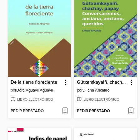
De la tierra floreciente
Gütxamkayaiñ, chachay, papay
por
Dora Aguavil Aguavil
por
Liliana Ancalao
LIBRO ELECTRÓNICO
LIBRO ELECTRÓNICO
PEDIR PRESTADO
PEDIR PRESTADO