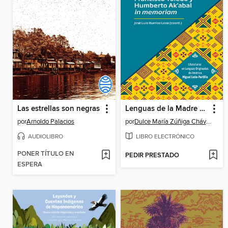
Las estrellas son negras
Lenguas de la Madre Tierra
por
Arnoldo Palacios
por
Dulce María Zúñiga Chávez
AUDIOLIBRO
LIBRO ELECTRÓNICO
PONER TÍTULO EN
PEDIR PRESTADO
ESPERA