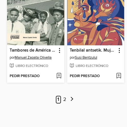
Tambores de América para despertar al viejo mundo
Tenbilal antsetik. Mujeres olvidadas
por
Manuel Zapata Olivella
por
Susi Bentzulul
LIBRO ELECTRÓNICO
LIBRO ELECTRÓNICO
PEDIR PRESTADO
PEDIR PRESTADO
1
2