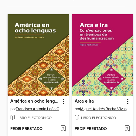
América en ocho lenguas
Arca e Ira
por
Francisco Antonio León Cuervo
por
Miguel Andrés Rocha Vivas
LIBRO ELECTRÓNICO
LIBRO ELECTRÓNICO
PEDIR PRESTADO
PEDIR PRESTADO